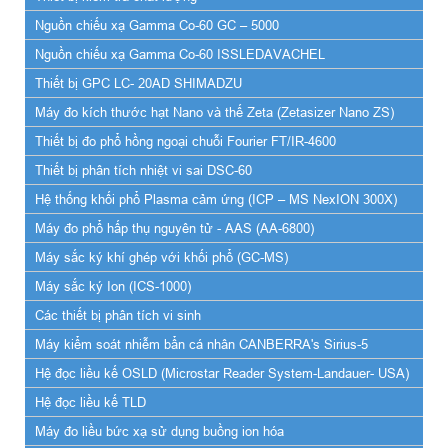
Nguồn chiếu xạ Gamma Co-60 GC – 5000
Nguồn chiếu xạ Gamma Co-60 ISSLEDAVACHEL
Thiết bị GPC LC- 20AD SHIMADZU
Máy đo kích thước hạt Nano và thế Zeta (Zetasizer Nano ZS)
Thiết bị đo phổ hồng ngoại chuỗi Fourier FT/IR-4600
Thiết bị phân tích nhiệt vi sai DSC-60
Hệ thống khối phổ Plasma cảm ứng (ICP – MS NexION 300X)
Máy đo phổ hấp thụ nguyên tử - AAS (AA-6800)
Máy sắc ký khí ghép với khối phổ (GC-MS)
Máy sắc ký Ion (ICS-1000)
Các thiết bị phân tích vi sinh
Máy kiểm soát nhiễm bẩn cá nhân CANBERRA's Sirius-5
Hệ đọc liều kế OSLD (Microstar Reader System-Landauer- USA)
Hệ đọc liều kế TLD
Máy đo liều bức xạ sử dụng buồng ion hóa