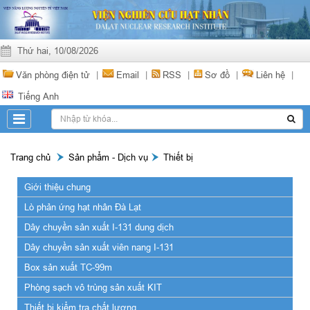
Thứ hai, 10/08/2026
Văn phòng điện tử
|
Email
|
RSS
|
Sơ đồ
|
Liên hệ
|
Tiếng Anh
Trang chủ
Sản phẩm - Dịch vụ
Thiết bị
Giới thiệu chung
Lò phản ứng hạt nhân Đà Lạt
Dây chuyền sản xuất I-131 dung dịch
Dây chuyền sản xuất viên nang I-131
Box sản xuất TC-99m
Phòng sạch vô trùng sản xuất KIT
Thiết bị kiểm tra chất lượng