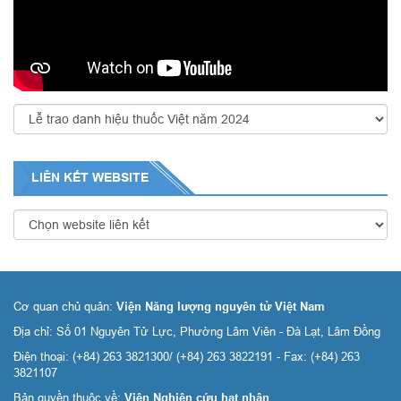
LIÊN KẾT
WEBSITE
Cơ quan chủ quản:
Viện Năng lượng nguyên tử Việt Nam
Địa chỉ: Số 01 Nguyên Tử Lực, Phường Lâm Viên - Đà Lạt, Lâm Đồng
Điện thoại: (+84) 263 3821300/ (+84) 263 3822191 - Fax: (+84) 263
3821107
Bản quyền thuộc về:
Viện Nghiên cứu hạt nhân