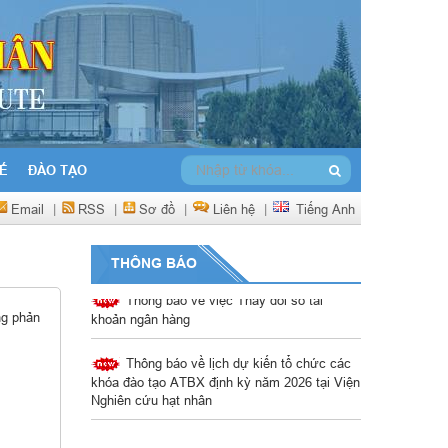
Ế
ĐÀO TẠO
Email
|
RSS
|
Sơ đồ
|
Liên hệ
|
Tiếng Anh
THÔNG BÁO
Thông báo về việc Thay đổi số tài
khoản ngân hàng
g phản
Thông báo về lịch dự kiến tổ chức các
khóa đào tạo ATBX định kỳ năm 2026 tại Viện
Nghiên cứu hạt nhân