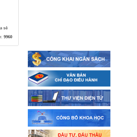
a sẻ
m:
9960