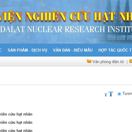
C
SẢN PHẨM - DỊCH VỤ
VĂN BẢN - BIỂU MẪU
HỢP TÁC QUỐC T
Văn phòng điện tử
|
Tươn
hiên cứu hạt nhân
hiên cứu hạt nhân
hiên cứu hạt nhân