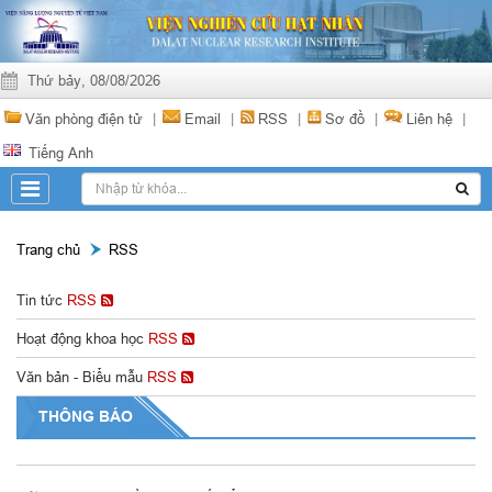
Thứ bảy, 08/08/2026
Văn phòng điện tử
|
Email
|
RSS
|
Sơ đồ
|
Liên hệ
|
Tiếng Anh
Trang chủ
RSS
Tin tức
RSS
Hoạt động khoa học
RSS
Văn bản - Biểu mẫu
RSS
THÔNG BÁO
Thông báo về việc Thay đổi số tài khoản ngân hàng