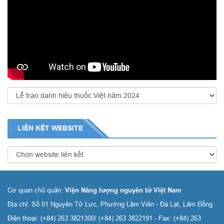
LIÊN KẾT
WEBSITE
Cơ quan chủ quản:
Viện Năng lượng nguyên tử Việt Nam
Địa chỉ: Số 01 Nguyên Tử Lực, Phường Lâm Viên - Đà Lạt, Lâm Đồng
Điện thoại: (+84) 263 3821300/ (+84) 263 3822191 - Fax: (+84) 263