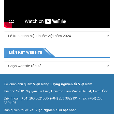
LIÊN KẾT
WEBSITE
Cơ quan chủ quản:
Viện Năng lượng nguyên tử Việt Nam
Địa chỉ: Số 01 Nguyên Tử Lực, Phường Lâm Viên - Đà Lạt, Lâm Đồng
Điện thoại: (+84) 263 3821300/ (+84) 263 3822191 - Fax: (+84) 263
3821107
Bản quyền thuộc về:
Viện Nghiên cứu hạt nhân