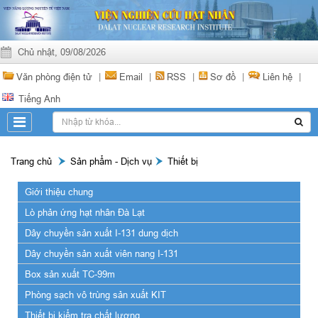
Chủ nhật, 09/08/2026
Văn phòng điện tử
|
Email
|
RSS
|
Sơ đồ
|
Liên hệ
|
Tiếng Anh
Trang chủ
Sản phẩm - Dịch vụ
Thiết bị
Giới thiệu chung
Lò phản ứng hạt nhân Đà Lạt
Dây chuyền sản xuất I-131 dung dịch
Dây chuyền sản xuất viên nang I-131
Box sản xuất TC-99m
Phòng sạch vô trùng sản xuất KIT
Thiết bị kiểm tra chất lượng