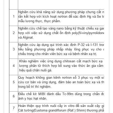
Nghiên cứu khả năng sử dụng phương pháp chưng cất nhiệt p
1
rắn kết hợp với kích hoạt nơtron để xác định Hg và Se trong c
mẫu lương thực, thực phẩm.
Nghiên cứu chế tạo vàng nano bằng kỹ thuật chiếu xạ gamma k
2
hợp với việc sử dụng chất ổn định poly(N-vinylpyrrolidone) (PV
và Alginat.
Nghiên cứu áp dụng qui trình xác định P-32 và I-131 trong nư
3
tiểu bằng phương pháp nhấp nháy lỏng phục vụ cho định li
chiếu trong cho nhân viên bức xạ và bệnh nhân xạ trị.
Khảo nghiệm việc ứng dụng chitosan cắt mạch bức xạ có trọ
4
lượng phân tử thích hợp bổ sung vào thức ăn gia cầm để tă
hiệu quả chăn nuôi gà.
Quy hoạch không gian kênh nơtron số 3 phục vụ một số nghi
5
cứu cơ bản và ứng dụng, đảm bảo an toàn bức xạ và thuận ti
trong bố trí thí nghiệm.
Điều chế kit MIBI đánh dấu Tc-99m dùng trong chẩn đoán hì
6
ảnh y học hạt nhân.
Hoàn thiện quy trình nuôi cấy in vitro để sản xuất cây giống h
7
Cát tường(Eustoma grandiflorum (Raf.) Shinn) thương phẩm.