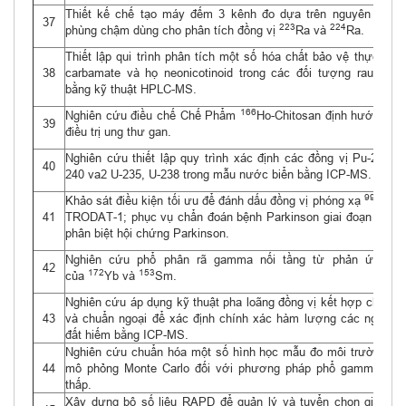
Thiết kế chế tạo máy đếm 3 kênh đo dựa trên nguyên lý trù
37
223
224
phùng chậm dùng cho phân tích đồng vị
Ra và
Ra.
Thiết lập qui trình phân tích một số hóa chất bảo vệ thực vật 
38
carbamate và họ neonicotinoid trong các đối tượng rau củ q
bằng kỹ thuật HPLC-MS.
166
Nghiên cứu điều chế Chế Phẩm
Ho-Chitosan định hướng tro
39
điều trị ung thư gan.
Nghiên cứu thiết lập quy trình xác định các đồng vị Pu-239, P
40
240 va2 U-235, U-238 trong mẫu nước biển bằng ICP-MS.
99m
Khảo sát điều kiện tối ưu để đánh dấu đồng vị phóng xạ
Tc v
41
TRODAT-1; phục vụ chẩn đoán bệnh Parkinson giai đoạn sớm 
phân biệt hội chứng Parkinson.
Nghiên cứu phổ phân rã gamma nối tầng từ phản ứng (n,
42
172
153
của
Yb và
Sm.
Nghiên cứu áp dụng kỹ thuật pha loãng đồng vị kết hợp chuẩn n
43
và chuẩn ngoại để xác định chính xác hàm lượng các nguyên 
đất hiếm bằng ICP-MS.
Nghiên cứu chuẩn hóa một số hình học mẫu đo môi trường bằ
44
mô phỏng Monte Carlo đối với phương pháp phổ gamma phô
thấp.
Xây dựng bộ số liệu RAPD để quản lý và tuyển chọn giống đ