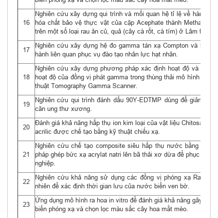
Nghiên cứu xây dựng qui trình và mối quan hệ tỉ lệ về hàm lượ
16
hóa chất bảo vệ thực vật của cặp Acephate thành Methamidof
trên một số loại rau ăn củ, quả (cây cà rốt, cà tím) ở Lâm Đồng.
Nghiên cứu xây dựng hệ đo gamma tán xạ Compton và bài th
17
hành liên quan phục vụ đào tạo nhân lực hạt nhân.
Nghiên cứu xây dựng phương pháp xác định hoạt độ và phân 
18
hoạt độ của đồng vị phát gamma trong thùng thải mô hình bằng 
thuật Tomography Gamma Scanner.
Nghiên cứu qui trình đánh dấu 90Y-EDTMP dùng để giảm đau 
19
căn ung thư xương.
Đánh giá khả năng hấp thụ ion kim loại của vật liệu Chitosan-g-a
20
acrilic được chế tạo bằng kỹ thuật chiếu xạ.
Nghiên cứu chế tạo composite siêu hấp thụ nước bằng phươ
21
pháp ghép bức xạ acrylat natri lên bã thải xơ dừa để phục vụ n
nghiệp.
Nghiên cứu khả năng sử dụng các đồng vị phóng xạ Radium 
22
nhiên để xác định thời gian lưu của nước biển ven bờ.
Ứng dụng mô hình ra hoa in vitro để đánh giá khả năng gây tạo 
23
biến phóng xạ và chọn lọc màu sắc cây hoa mắt mèo.