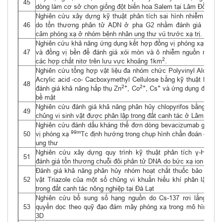
45
dòng làm cơ sở chọn giống đột biến hoa Salem tại Lâm Đồng.
Nghiên cứu xây dựng kỹ thuật phân tích sai hình nhiễm sắc t
46
do tổn thương phân tử ADN ở pha G2 nhằm đánh giá độ nh
cảm phóng xạ ở nhóm bệnh nhân ung thư vú trước xạ trị.
Nghiên cứu khả năng ứng dụng kết hợp đồng vị phóng xạ rơi lắ
47
và đồng vị bền để đánh giá xói mòn và ô nhiễm nguồn nước 
2
các hợp chất nitơ trên lưu vực khoảng 1km
.
Nghiên cứu tổng hợp vật liệu đa nhóm chức Polyvinyl Alcohol -
Acrylic acid -co- Cacboxymethyl Cellulose bằng kỹ thuật bức xạ
48
2+
2+
+
đánh giá khả năng hấp thụ Zn
, Co
, Cs
và ứng dụng để tẩy 
bề mặt
Nghiên cứu đánh giá khả năng phân hủy chlopyrifos bằng một 
49
chủng vi sinh vật được phân lập trong đất canh tác ở Lâm Đồng
Nghiên cứu đánh dấu kháng thể đơn dòng bevacizumab gắn đồ
99m
50
vị phóng xạ
Tc định hướng trong chụp hình chẩn đoán các kh
ung thư
Nghiên cứu xây dựng quy trình kỹ thuật phân tích γ-H2AX 
51
đánh giá tổn thương chuỗi đôi phân tử DNA do bức xạ ion hóa
Đánh giá khả năng phân hủy nhóm hoạt chất thuốc bảo vệ th
52
vật Triazole của một số chủng vi khuẩn hiếu khí phân lập đư
trong đất canh tác nông nghiệp tại Đà Lạt
Nghiên cứu bổ sung số hạng nguồn do Cs-137 rơi lắng từ k
53
quyển dọc theo quỹ đạo đám mây phóng xạ trong mô hình Delf
3D