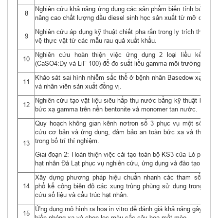
Nghiên cứu khả năng ứng dụng các sản phẩm biến tính bức xạ 
8
nâng cao chất lượng dầu diesel sinh học sản xuất từ mỡ cá Bas
Nghiên cứu áp dụng kỹ thuật chiết pha rắn trong ly trích thuốc 
9
vệ thực vật từ các mẫu rau quả xuất khẩu.
Nghiên cứu hoàn thiện việc ứng dụng 2 loại liều kế T
10
(CaSO4:Dy và LiF-100) để đo suất liều gamma môi trường.
Khảo sát sai hình nhiễm sắc thể ở bệnh nhân Basedow xạ trị 13
11
và nhân viên sản xuất đồng vị.
Nghiên cứu tạo vật liệu siêu hấp thụ nước bằng kỹ thuật biến t
12
bức xạ gamma trên nền bentonite và monomer tan nước.
Quy hoạch không gian kênh nơtron số 3 phục vụ một số nghi
cứu cơ bản và ứng dụng, đảm bảo an toàn bức xạ và thuận ti
trong bố trí thí nghiệm.
13
Giai đoạn 2: Hoàn thiện việc cải tạo toàn bộ KS3 của Lò phản ứ
hạt nhân Đà Lạt phục vụ nghiên cứu, ứng dụng và đào tạo.
Xây dựng phương pháp hiệu chuẩn nhanh các tham số cho 
14
phổ kế cộng biên độ các xung trùng phùng sử dụng trong nghi
cứu số liệu và cấu trúc hạt nhân.
Ứng dụng mô hình ra hoa in vitro để đánh giá khả năng gây tạo 
15
biến phóng xạ và chọn lọc màu sắc cây hoa mắt mèo.