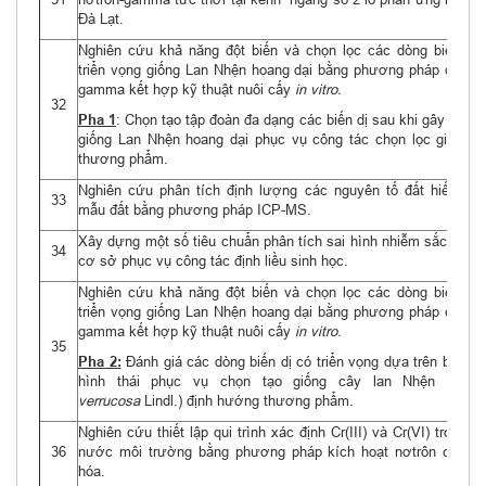
Đà Lạt.
Nghiên cứu khả năng đột biến và chọn lọc các dòng biến dị 
triển vọng giống Lan Nhện hoang dại bằng phương pháp chiếu 
gamma kết hợp kỹ thuật nuôi cấy
in vitro.
32
Pha 1
: Chọn tạo tập đoàn đa dạng các biến dị sau khi gây đột b
giống Lan Nhện hoang dại phục vụ công tác chọn lọc giống h
thương phẩm.
Nghiên cứu phân tích định lượng các nguyên tố đất hiếm tro
33
mẫu đất bằng phương pháp ICP-MS.
Xây dựng một số tiêu chuẩn phân tích sai hình nhiễm sắc thể c
34
cơ sở phục vụ công tác định liều sinh học.
Nghiên cứu khả năng đột biến và chọn lọc các dòng biến dị 
triển vọng giống Lan Nhện hoang dại bằng phương pháp chiếu 
gamma kết hợp kỹ thuật nuôi cấy
in vitro.
35
Pha 2:
Đánh giá các dòng biến dị có triển vọng dựa trên biểu hi
hình thái phục vụ chọn tạo giống cây lan Nhện (
Brass
verrucosa
Lindl.) định hướng thương phẩm.
Nghiên cứu thiết lập qui trình xác định Cr(III) và Cr(VI) trong 
36
nước môi trường bằng phương pháp kích hoạt nơtrôn có xử 
hóa.