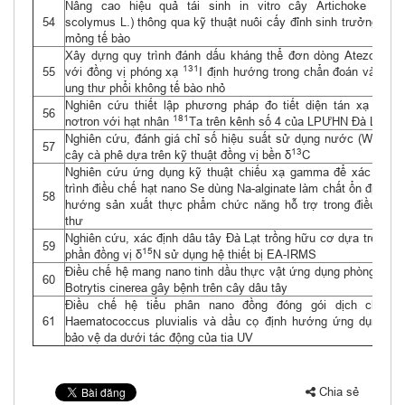
Nâng cao hiệu quả tái sinh in vitro cây Artichoke (Cyna
54
scolymus L.) thông qua kỹ thuật nuôi cấy đỉnh sinh trưởng và l
mỏng tế bào
Xây dựng quy trình đánh dấu kháng thể đơn dòng Atezolizum
131
55
với đồng vị phóng xạ
I định hướng trong chẩn đoán và điều 
ung thư phổi không tế bào nhỏ
Nghiên cứu thiết lập phương pháp đo tiết diện tán xạ đàn h
56
181
nơtron với hạt nhân
Ta trên kênh số 4 của LPƯHN Đà Lạt
Nghiên cứu, đánh giá chỉ số hiệu suất sử dụng nước (WUE) c
57
13
cây cà phê dựa trên kỹ thuật đồng vị bền δ
C
Nghiên cứu ứng dụng kỹ thuật chiếu xạ gamma để xác lập q
trình điều chế hạt nano Se dùng Na-alginate làm chất ổn định, đ
58
hướng sản xuất thực phẩm chức năng hỗ trợ trong điều trị u
thư
Nghiên cứu, xác định dâu tây Đà Lạt trồng hữu cơ dựa trên thà
59
15
phần đồng vị δ
N sử dụng hệ thiết bị EA-IRMS
Điều chế hệ mang nano tinh dầu thực vật ứng dụng phòng trị n
60
Botrytis cinerea gây bệnh trên cây dâu tây
Điều chế hệ tiểu phân nano đồng đóng gói dịch chiết t
61
Haematococcus pluvialis và dầu cọ định hướng ứng dụng tro
bảo vệ da dưới tác động của tia UV
Chia sẻ