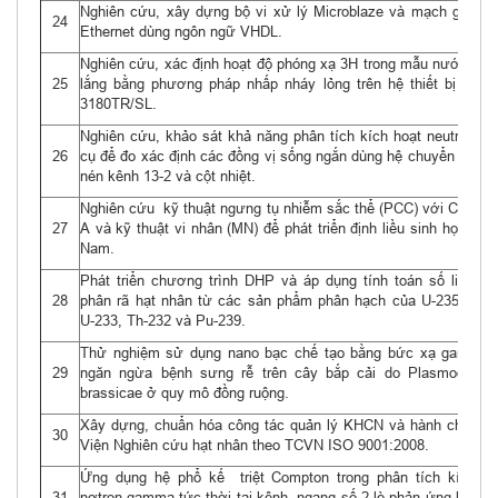
Nghiên cứu, xây dựng bộ vi xử lý Microblaze và mạch giao di
24
Ethernet dùng ngôn ngữ VHDL.
Nghiên cứu, xác định hoạt độ phóng xạ 3H trong mẫu nước và r
25
lắng bằng phương pháp nhấp nháy lỏng trên hệ thiết bị Tri-ca
3180TR/SL.
Nghiên cứu, khảo sát khả năng phân tích kích hoạt neutron dụ
26
cụ để đo xác định các đồng vị sống ngắn dùng hệ chuyển mẫu k
nén kênh 13-2 và cột nhiệt.
Nghiên cứu kỹ thuật ngưng tụ nhiễm sắc thể (PCC) với Calyculi
27
A và kỹ thuật vi nhân (MN) để phát triển định liều sinh học ở V
Nam.
Phát triển chương trình DHP và áp dụng tính toán số liệu nhi
28
phân rã hạt nhân từ các sản phẩm phân hạch của U-235, U-23
U-233, Th-232 và Pu-239.
Thử nghiệm sử dụng nano bạc chế tạo bằng bức xạ gamma 
29
ngăn ngừa bệnh sưng rễ trên cây bắp cải do Plasmodiopho
brassicae ở quy mô đồng ruộng.
Xây dựng, chuẩn hóa công tác quản lý KHCN và hành chính c
30
Viện Nghiên cứu hạt nhân theo TCVN ISO 9001:2008.
Ứng dụng hệ phổ kế triệt Compton trong phân tích kích ho
31
nơtron-gamma tức thời tại kênh ngang số 2 lò phản ứng hạt nh