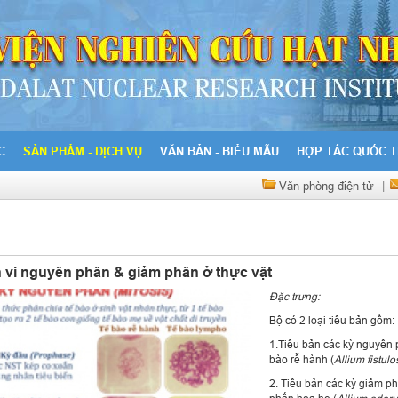
C
SẢN PHẨM - DỊCH VỤ
VĂN BẢN - BIỂU MẪU
HỢP TÁC QUỐC T
Văn phòng điện tử
|
n vi nguyên phân & giảm phân ở thực vật
Đặc trưng:
Bộ có 2 loại tiêu bản gồm:
1.Tiêu bản các kỳ nguyên 
bào rễ hành (
Allium fistul
2. Tiêu bản các kỳ giảm p