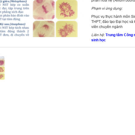
phấn hoa hẹ (
Allium odor
Phạm vi ứng
dụng:
Phục vụ thực hành môn Si
THPT; đào tạo Đại học và k
viên chuyên ngành
Liên hệ:
Trung tâm Công 
sinh học