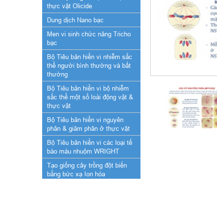
thực vật Olicide
Dung dịch Nano bạc
Men vi sinh chức năng Tricho
bạc
Bộ Tiêu bản hiển vi nhiễm sắc
thể người bình thường và bất
thường
Bộ Tiêu bản hiển vi bộ nhiễm
sắc thể một số loài động vật &
thực vật
Bộ Tiêu bản hiển vi nguyên
phân & giảm phân ở thực vật
Bộ Tiêu bản hiển vi các loại tế
bào máu nhuộm WRIGHT
Tạo giống cây trồng đột biến
bằng bức xạ Ion hóa
Cung cấp cây giống nuôi cấy
mô