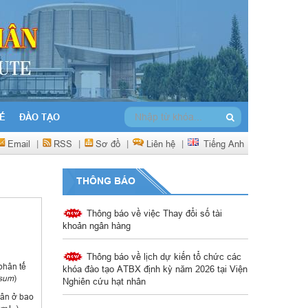
Ế
ĐÀO TẠO
Email
|
RSS
|
Sơ đồ
|
Liên hệ
|
Tiếng Anh
THÔNG BÁO
Thông báo về việc Thay đổi số tài
khoản ngân hàng
Thông báo về lịch dự kiến tổ chức các
khóa đào tạo ATBX định kỳ năm 2026 tại Viện
phân tế
Nghiên cứu hạt nhân
osum
)
hân ở bao