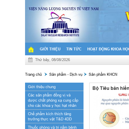
GIỚI THIỆU
TIN TỨC
HOẠT ĐỘNG KHOA HỌ
Thứ bảy, 08/08/2026
Trang chủ
Sản phẩm - Dịch vụ
Sản phẩm KHCN
Giới thiệu chung
Bộ Tiêu bản hiể
Các sản phẩm đồng vị và
dược chất phóng xạ cung cấp
cho các khoa y học hạt nhân
Chế phẩm kích thích tăng
trưởng thực vật T&D 4DD
Thuốc phòng và trị nấm bệnh