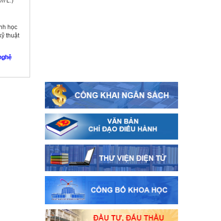
um
L.)
nh học
ỹ thuật
nghệ