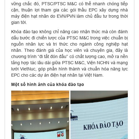
vững chắc đó, PTSC/PTSC M&C có thể nhanh chóng tiếp
cận, thuận lợi tham gia các gói thầu EPC xây dựng nhà
máy điện hạt nhân do EVN/PVN làm chủ đầu tư trong thời
gian tới.
Khóa đào tạo không chỉ nâng cao nhận thức mà còn đánh
dấu bước đi chiến lược của PTSC M&C trong việc chuẩn bị
nguồn nhân lực và tri thức cho ngành công nghiệp hạt
nhân. Theo đánh giá của học viên và chuyên gia, đây là
chương trình “đi tắt đón đầu” có chất lượng cao, mở ra nền
tảng hợp tác lâu dài giữa PTSC M&C, Viện NCHN và mạng
lưới VietNuc, góp phần hình thành và chuẩn hóa năng lực
EPC cho các dự án điện hạt nhân tại Việt Nam.
Một số hình ảnh của khóa đào tạo