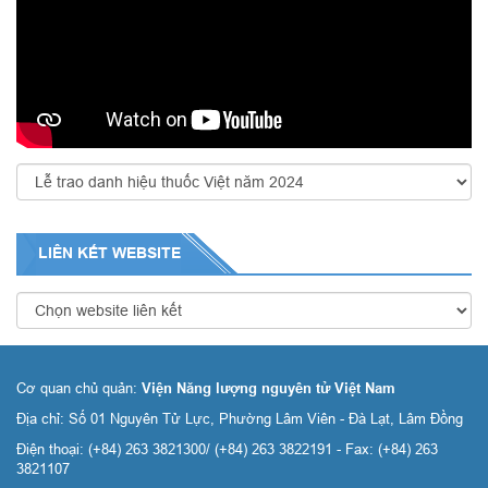
LIÊN KẾT
WEBSITE
Cơ quan chủ quản:
Viện Năng lượng nguyên tử Việt Nam
Địa chỉ: Số 01 Nguyên Tử Lực, Phường Lâm Viên - Đà Lạt, Lâm Đồng
Điện thoại: (+84) 263 3821300/ (+84) 263 3822191 - Fax: (+84) 263
3821107