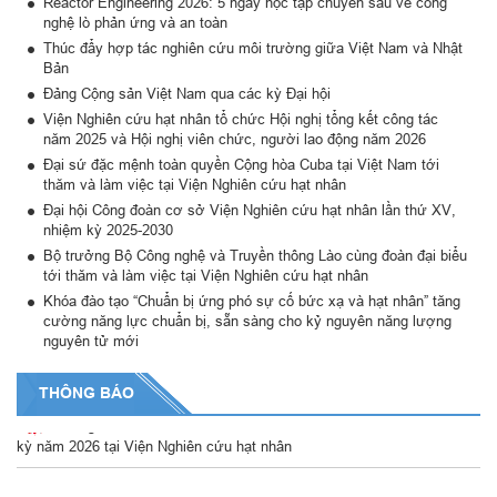
Reactor Engineering 2026: 5 ngày học tập chuyên sâu về công
nghệ lò phản ứng và an toàn
Thúc đẩy hợp tác nghiên cứu môi trường giữa Việt Nam và Nhật
Bản
Đảng Cộng sản Việt Nam qua các kỳ Đại hội
Viện Nghiên cứu hạt nhân tổ chức Hội nghị tổng kết công tác
năm 2025 và Hội nghị viên chức, người lao động năm 2026
Đại sứ đặc mệnh toàn quyền Cộng hòa Cuba tại Việt Nam tới
thăm và làm việc tại Viện Nghiên cứu hạt nhân
Đại hội Công đoàn cơ sở Viện Nghiên cứu hạt nhân lần thứ XV,
nhiệm kỳ 2025-2030
Bộ trưởng Bộ Công nghệ và Truyền thông Lào cùng đoàn đại biểu
tới thăm và làm việc tại Viện Nghiên cứu hạt nhân
Khóa đào tạo “Chuẩn bị ứng phó sự cố bức xạ và hạt nhân” tăng
cường năng lực chuẩn bị, sẵn sàng cho kỷ nguyên năng lượng
nguyên tử mới
THÔNG BÁO
Thông báo về lịch dự kiến tổ chức các khóa đào tạo ATBX định
kỳ năm 2026 tại Viện Nghiên cứu hạt nhân
Thông báo về việc Thay đổi số tài khoản ngân hàng