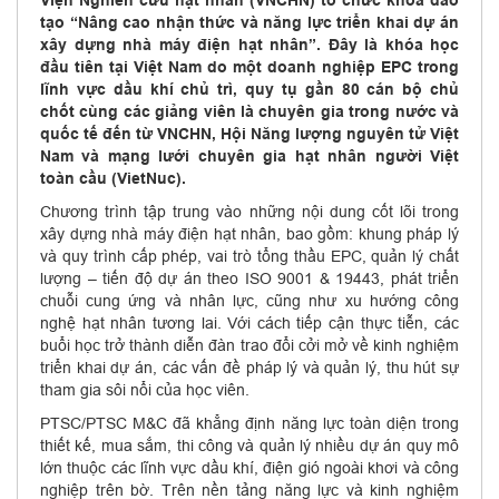
Viện Nghiên cứu hạt nhân (VNCHN) tổ chức khóa đào
tạo “Nâng cao nhận thức và năng lực triển khai dự án
xây dựng nhà máy điện hạt nhân”. Đây là khóa học
đầu tiên tại Việt Nam do một doanh nghiệp EPC trong
lĩnh vực dầu khí chủ trì, quy tụ gần 80 cán bộ chủ
chốt cùng các giảng viên là chuyên gia trong nước và
quốc tế đến từ VNCHN, Hội Năng lượng nguyên tử Việt
Nam và mạng lưới chuyên gia hạt nhân người Việt
toàn cầu (VietNuc).
Chương trình tập trung vào những nội dung cốt lõi trong
xây dựng nhà máy điện hạt nhân, bao gồm: khung pháp lý
và quy trình cấp phép, vai trò tổng thầu EPC, quản lý chất
lượng – tiến độ dự án theo ISO 9001 & 19443, phát triển
chuỗi cung ứng và nhân lực, cũng như xu hướng công
nghệ hạt nhân tương lai. Với cách tiếp cận thực tiễn, các
buổi học trở thành diễn đàn trao đổi cởi mở về kinh nghiệm
triển khai dự án, các vấn đề pháp lý và quản lý, thu hút sự
tham gia sôi nổi của học viên.
PTSC/PTSC M&C đã khẳng định năng lực toàn diện trong
thiết kế, mua sắm, thi công và quản lý nhiều dự án quy mô
lớn thuộc các lĩnh vực dầu khí, điện gió ngoài khơi và công
nghiệp trên bờ. Trên nền tảng năng lực và kinh nghiệm