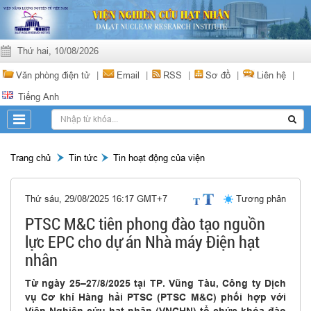
Thứ hai, 10/08/2026
Văn phòng điện tử
|
Email
|
RSS
|
Sơ đồ
|
Liên hệ
|
Tiếng Anh
Trang chủ
Tin tức
Tin hoạt động của viện
Thứ sáu, 29/08/2025 16:17 GMT+7
Tương phản
PTSC M&C tiên phong đào tạo nguồn
lực EPC cho dự án Nhà máy Điện hạt
nhân
Từ ngày 25–27/8/2025 tại TP. Vũng Tàu, Công ty Dịch
vụ Cơ khí Hàng hải PTSC (PTSC M&C) phối hợp với