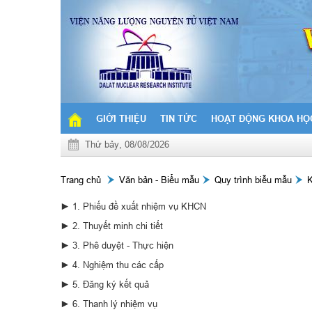
GIỚI THIỆU
TIN TỨC
HOẠT ĐỘNG KHOA HỌ
Thứ bảy, 08/08/2026
Trang chủ
Văn bản - Biểu mẫu
Quy trình biễu mẫu
K
► 1. Phiếu đề xuất nhiệm vụ KHCN
► 2. Thuyết minh chi tiết
► 3. Phê duyệt - Thực hiện
► 4. Nghiệm thu các cấp
► 5. Đăng ký kết quả
► 6. Thanh lý nhiệm vụ