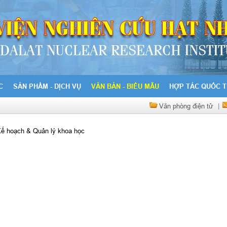
C
SẢN PHẨM - DỊCH VỤ
VĂN BẢN - BIỂU MẪU
HỢP TÁC QUỐC T
Văn phòng điện tử
|
ế hoạch & Quản lý khoa học